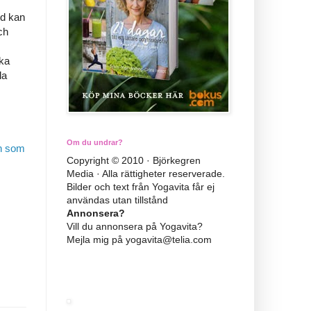
ed kan
ch
ika
la
Om du undrar?
en som
Copyright © 2010 · Björkegren
Media · Alla rättigheter reserverade.
Bilder och text från Yogavita får ej
användas utan tillstånd
Annonsera?
Vill du annonsera på Yogavita?
Mejla mig på yogavita@telia.com