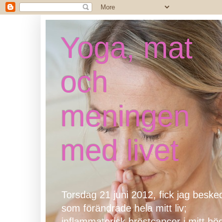
Yoga, mat
och
meningen
med livet
Torsdag 21 juni 2012, fick jag beske
som förändrade hela mitt liv;
inflammatorisk bröstcancer i mitt hö