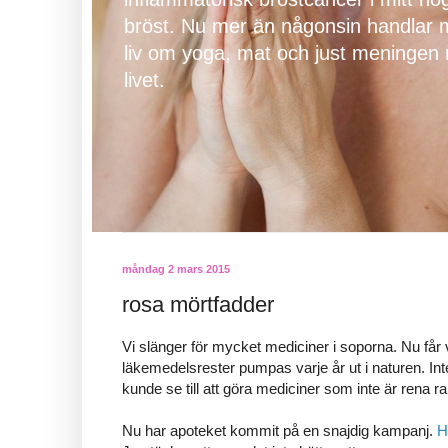
bröst. Nu mer än någonsin handlar m
liv om yoga, mat och just meningen
livet.
måndag 2 mars 2015
rosa mörtfadder
Vi slänger för mycket mediciner i soporna. Nu får
läkemedelsrester pumpas varje år ut i naturen. In
kunde se till att göra mediciner som inte är rena r
Nu har apoteket kommit på en snajdig kampanj.
H