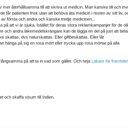
är mer återhållsamma till att skriva ut medicin. Man kanske till och m
 får patienten frisk utan att behöva äta medicin i resten av sitt liv, o
 av första och andra och kanske tredje medicinen...
 på att vi är sjuka. Istället för deras stora reklamkampanjer för de ol
are och andra läkemedelskrängare kan de lägga en del på just att beta
e skattas, dvs naturskattas. Eller giftbeskattas. Eller låt
n hänga på sig en rosa mört eller trycka upp rosa mörtar på alla
 långsamma på att ta in vad som gäller. Och heja
Läkare för framtid
et och skaffa visum till Indien.