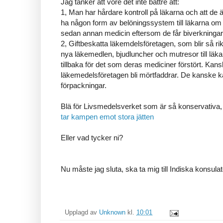
Jag tänker att vore det inte bättre att:
1, Man har hårdare kontroll på läkarna och att de 
ha någon form av belöningssystem till läkarna om de
sedan annan medicin eftersom de får biverkningar
2, Giftbeskatta läkemdelsföretagen, som blir så rika
nya läkemedlen, bjudluncher och mutresor till läk
tillbaka för det som deras mediciner förstört. Kansk
läkemedelsföretagen bli mörtfaddrar. De kanske ka
förpackningar.
Blä för Livsmedelsverket som är så konservativa,
tar kampen emot stora jätten
Eller vad tycker ni?
Nu måste jag sluta, ska ta mig till Indiska konsulat
Upplagd av
Unknown
kl.
10:01