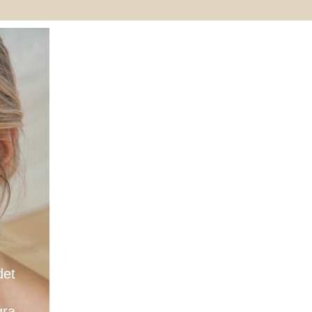
det
gra